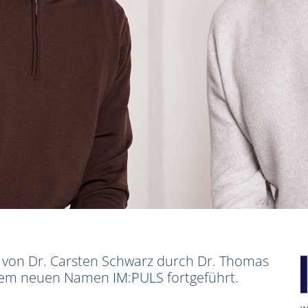
s von Dr. Carsten Schwarz durch Dr. Thomas
r dem neuen Namen
IM:PULS
fortgeführt.