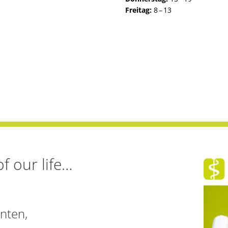
Freitag:
8 – 13
f our life…
nten,