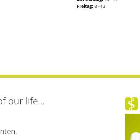
Freitag:
8 – 13
f our life…
nten,