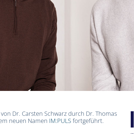
s von Dr. Carsten Schwarz durch Dr. Thomas
r dem neuen Namen
IM:PULS
fortgeführt.