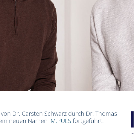
s von Dr. Carsten Schwarz durch Dr. Thomas
r dem neuen Namen
IM:PULS
fortgeführt.