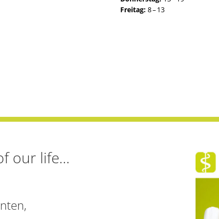
Freitag:
8 – 13
f our life…
nten,