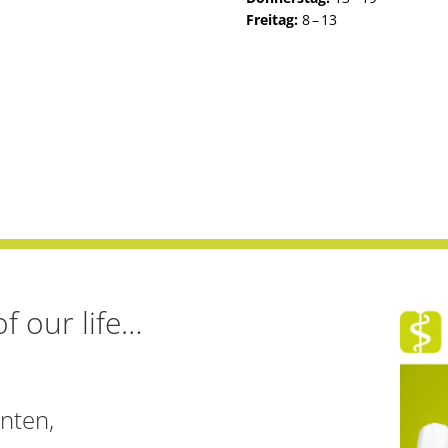
Freitag:
8 – 13
f our life…
nten,