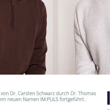
s von Dr. Carsten Schwarz durch Dr. Thomas
r dem neuen Namen
IM:PULS
fortgeführt.