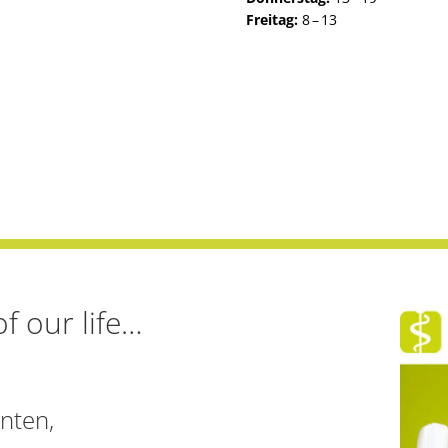
Freitag:
8 – 13
f our life…
nten,