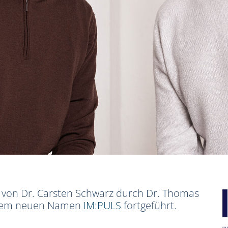
s von Dr. Carsten Schwarz durch Dr. Thomas
r dem neuen Namen
IM:PULS
fortgeführt.